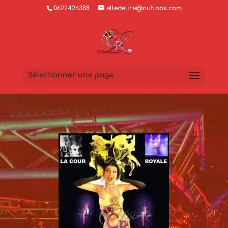
0622426388
elledelire@outlook.com
Sélectionner une page