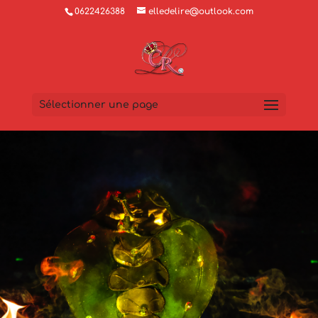
0622426388
elledelire@outlook.com
Sélectionner une page