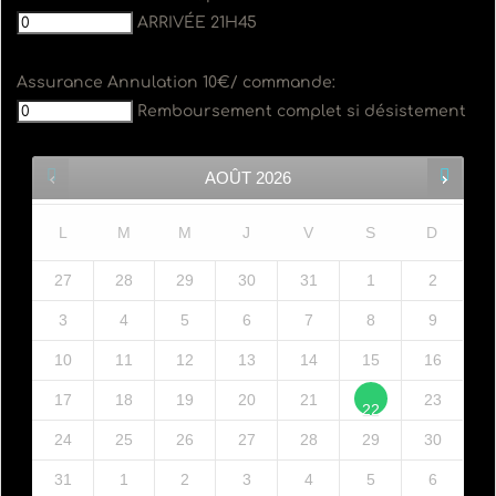
ARRIVÉE 21H45
Assurance Annulation 10€/ commande:
Remboursement complet si désistement
AOÛT
2026
L
M
M
J
V
S
D
27
28
29
30
31
1
2
3
4
5
6
7
8
9
10
11
12
13
14
15
16
17
18
19
20
21
23
22
24
25
26
27
28
29
30
31
1
2
3
4
5
6