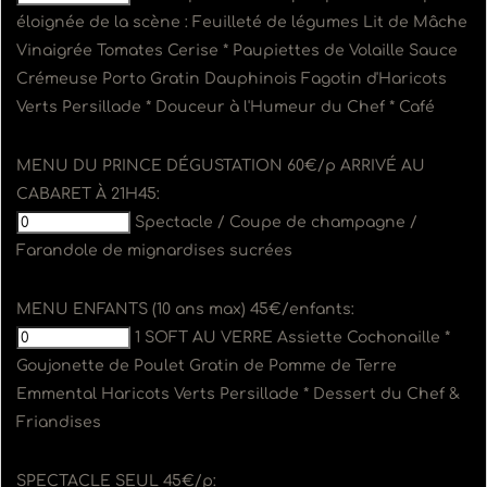
éloignée de la scène : Feuilleté de légumes Lit de Mâche
Vinaigrée Tomates Cerise * Paupiettes de Volaille Sauce
Crémeuse Porto Gratin Dauphinois Fagotin d'Haricots
Verts Persillade * Douceur à l'Humeur du Chef * Café
MENU DU PRINCE DÉGUSTATION 60€/p ARRIVÉ AU
CABARET À 21H45:
Spectacle / Coupe de champagne /
Farandole de mignardises sucrées
MENU ENFANTS (10 ans max) 45€/enfants:
1 SOFT AU VERRE Assiette Cochonaille *
Goujonette de Poulet Gratin de Pomme de Terre
Emmental Haricots Verts Persillade * Dessert du Chef &
Friandises
SPECTACLE SEUL 45€/p: