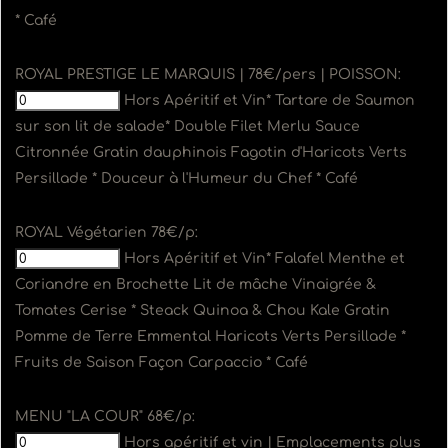
* Café
ROYAL PRESTIGE LE MARQUIS | 78€/pers | POISSON:
Hors Apéritif et Vin* Tartare de Saumon
sur son lit de salade* Double Filet Merlu Sauce
Citronnée Gratin dauphinois Fagotin d'Haricots Verts
Persillade * Douceur à l'Humeur du Chef * Café
ROYAL Végétarien 78€/p:
Hors Apéritif et Vin* Falafel Menthe et
Coriandre en Brochette Lit de mâche Vinaigrée &
Tomates Cerise * Steack Quinoa & Chou Kale Gratin
Pomme de Terre Emmental Haricots Verts Persillade *
Fruits de Saison Façon Carpaccio * Café
MENU "LA COUR" 68€/p:
Hors apéritif et vin | Emplacements plus