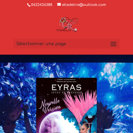
0622426388
elledelire@outlook.com
Sélectionner une page