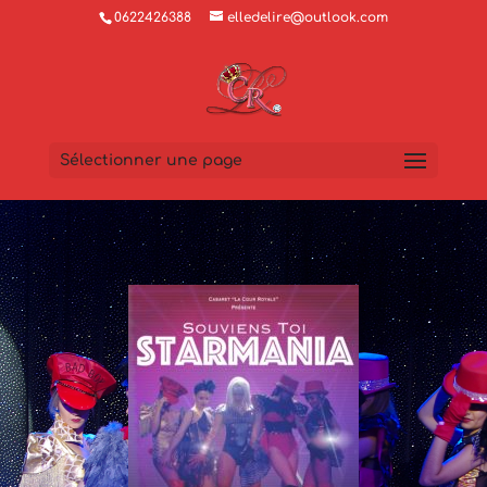
0622426388
elledelire@outlook.com
Sélectionner une page