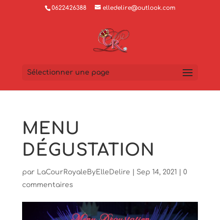
0622426388
elledelire@outlook.com
Sélectionner une page
MENU
DÉGUSTATION
par
LaCourRoyaleByElleDelire
|
Sep 14, 2021
|
0
commentaires