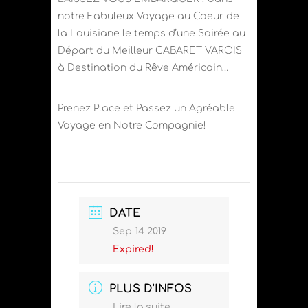
notre Fabuleux Voyage au Coeur de
la Louisiane le temps d’une Soirée au
Départ du Meilleur CABARET VAROIS
à Destination du Rêve Américain…
Prenez Place et Passez un Agréable
Voyage en Notre Compagnie!
DATE
Sep 14 2019
Expired!
PLUS D'INFOS
Lire la suite