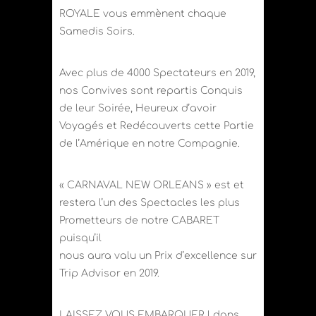
ROYALE vous emmènent chaque
Samedis Soirs.
Avec plus de 4000 Spectateurs en 2019,
nos Convives sont repartis Conquis
de leur Soirée, Heureux d’avoir
Voyagés et Redécouverts cette Partie
de l’Amérique en notre Compagnie.
« CARNAVAL NEW ORLEANS » est et
restera l’un des Spectacles les plus
Prometteurs de notre CABARET
puisqu’il
nous aura valu un Prix d’excellence sur
Trip Advisor en 2019.
LAISSEZ VOUS EMBARQUER ! dans