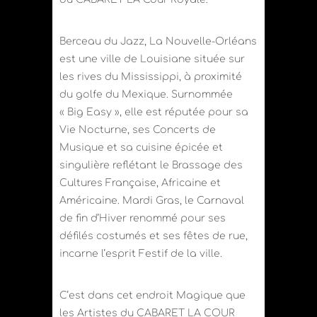
Berceau du Jazz, La Nouvelle-Orléans
est une ville de Louisiane située sur
les rives du Mississippi, à proximité
du golfe du Mexique. Surnommée
« Big Easy », elle est réputée pour sa
Vie Nocturne, ses Concerts de
Musique et sa cuisine épicée et
singulière reflétant le Brassage des
Cultures Française, Africaine et
Américaine. Mardi Gras, le Carnaval
de fin d’Hiver renommé pour ses
défilés costumés et ses fêtes de rue,
incarne l’esprit Festif de la ville.
C’est dans cet endroit Magique que
les Artistes du CABARET LA COUR