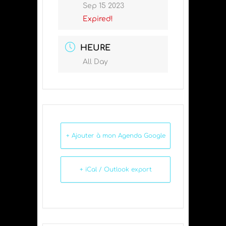
Sep 15 2023
Expired!
HEURE
All Day
+ Ajouter à mon Agenda Google
+ iCal / Outlook export